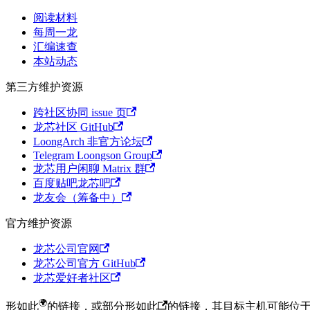
阅读材料
每周一龙
汇编速查
本站动态
第三方维护资源
跨社区协同 issue 页
龙芯社区 GitHub
LoongArch 非官方论坛
Telegram Loongson Group
龙芯用户闲聊 Matrix 群
百度贴吧龙芯吧
龙友会（筹备中）
官方维护资源
龙芯公司官网
龙芯公司官方 GitHub
龙芯爱好者社区
形如此
的链接，或部分
形如此
的链接，其目标主机可能位