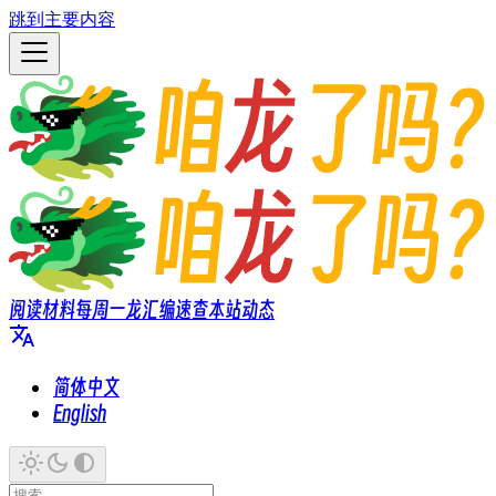
跳到主要内容
阅读材料
每周一龙
汇编速查
本站动态
简体中文
English