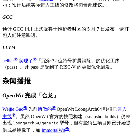
；预计后续实际进入主线的修改将包含此建议。
-4
GCC
预计 GCC 14.1 正式版将于维护者时区的 5 月 7 日发布，请打
包人们注意跟进。
LLVM
heiher
实现了
「冗余 32 位符号扩展消除」的优化工序
（pass）。此 pass 是受到了 RISC-V 的类似优化启发。
杂闻播报
OpenWrt 完成「合龙」
Weijie Gao
先前
所做的
OpenWrt LoongArch64 移植已
进入
主线
。虽然 OpenWrt 官方的快照构建（snapshot builds）仍未
出现
型号，但有些衍生项目则已开始提
loongarch64/generic
供成品镜像了，如
ImmortalWrt
。