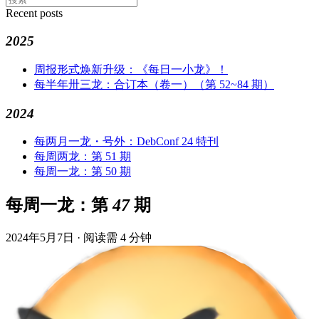
Recent posts
2025
周报形式焕新升级：《每日一小龙》！
每半年卅三龙：合订本（卷一）（第 52~84 期）
2024
每两月一龙・号外：DebConf 24 特刊
每周两龙：第 51 期
每周一龙：第 50 期
每周一龙：第 47 期
2024年5月7日
·
阅读需 4 分钟