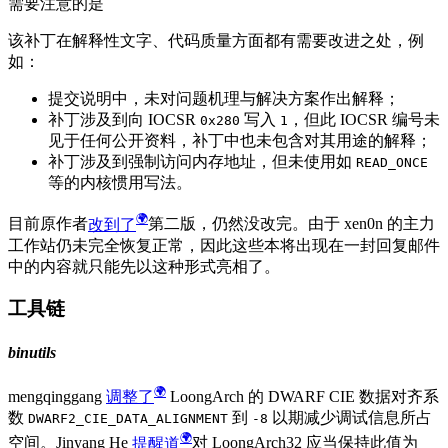
需要注意的是
该补丁在解释性文字、代码质量方面都有需要改进之处，例
如：
提交说明中，未对问题机理与解决方案作出解释；
补丁涉及到向 IOCSR
写入
，但此 IOCSR 编号未
0x280
1
见于任何公开资料，补丁中也未包含对其用途的解释；
补丁涉及到强制访问内存地址，但未使用如
READ_ONCE
等的内核惯用写法。
目前原作者
改到了
第二版，仍然没改完。由于 xen0n 的主力
工作站仍未完全恢复正常，因此这些本将出现在一封回复邮件
中的内容就只能先以这种形式亮相了。
工具链
binutils
mengqinggang
调整了
LoongArch 的 DWARF CIE 数据对齐系
数
到
以期减少调试信息所占
DWARF2_CIE_DATA_ALIGNMENT
-8
空间。Jinyang He
提醒道
对 LoongArch32 应当保持此值为