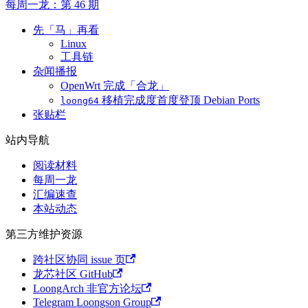
每周一龙：第 46 期
先「马」再看
Linux
工具链
杂闻播报
OpenWrt 完成「合龙」
移植完成度首度登顶 Debian Ports
loong64
张贴栏
站内导航
阅读材料
每周一龙
汇编速查
本站动态
第三方维护资源
跨社区协同 issue 页
龙芯社区 GitHub
LoongArch 非官方论坛
Telegram Loongson Group