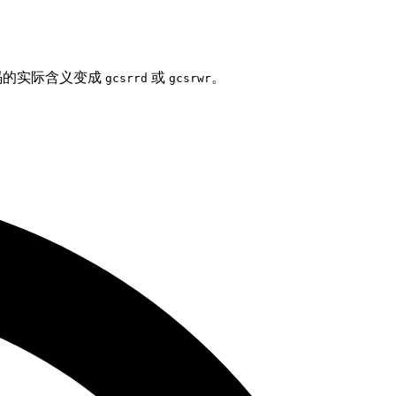
码的实际含义变成
或
。
gcsrrd
gcsrwr