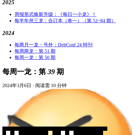
2025
周报形式焕新升级：《每日一小龙》！
每半年卅三龙：合订本（卷一）（第 52~84 期）
2024
每两月一龙・号外：DebConf 24 特刊
每周两龙：第 51 期
每周一龙：第 50 期
每周一龙：第 39 期
2024年3月6日
·
阅读需 10 分钟