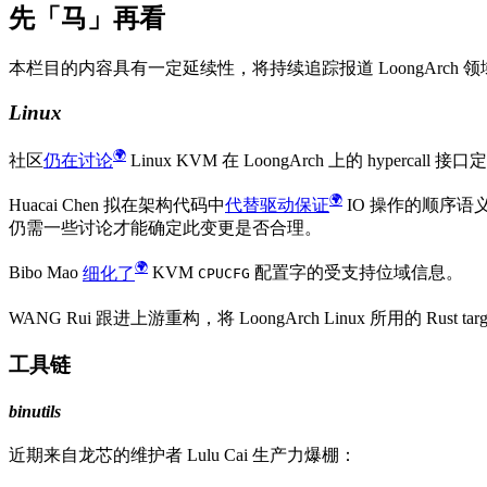
先「马」再看
本栏目的内容具有一定延续性，将持续追踪报道 LoongArch
Linux
社区
仍在讨论
Linux KVM 在 LoongArch 上的 hypercall 
Huacai Chen 拟在架构代码中
代替驱动保证
IO 操作的顺序
仍需一些讨论才能确定此变更是否合理。
Bibo Mao
细化了
KVM
配置字的受支持位域信息。
CPUCFG
WANG Rui 跟进上游重构，将 LoongArch Linux 所用的 Rust targ
工具链
binutils
近期来自龙芯的维护者 Lulu Cai 生产力爆棚：