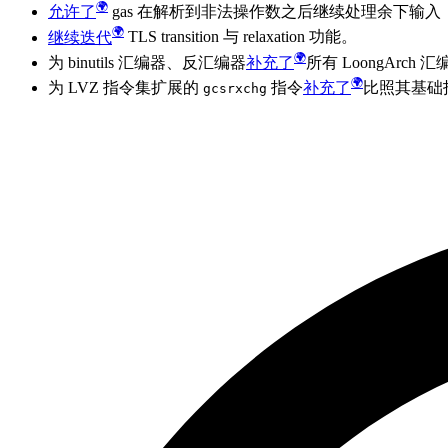
允许了
gas 在解析到非法操作数之后继续处理余下输
继续迭代
TLS transition 与 relaxation 功能。
为 binutils 汇编器、反汇编器
补充了
所有 LoongArc
为 LVZ 指令集扩展的
指令
补充了
比照其基础
gcsrxchg