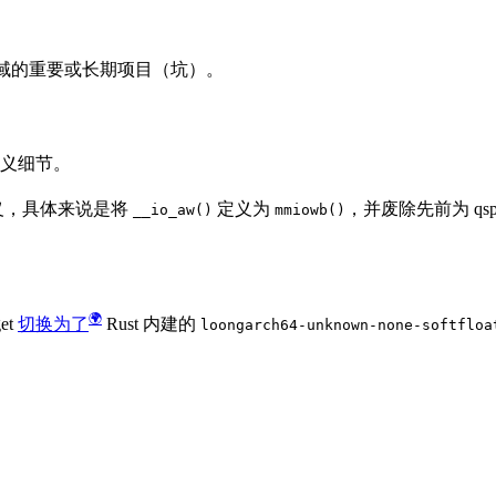
 领域的重要或长期项目（坑）。
接口定义细节。
语义，具体来说是将
定义为
，并废除先前为 qs
__io_aw()
mmiowb()
et
切换为了
Rust 内建的
loongarch64-unknown-none-softfloa