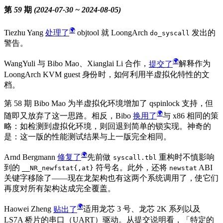
第 59 期 (2024-07-30 ~ 2024-08-05)
Tiezhu Yang
处理了
objtool 就 LoongArch
发出的
do_syscall
警告。
WangYuli 与 Bibo Mao、Xianglai Li 合作，
提交了
解释作为
LoongArch KVM guest 身份时，如何利用半虚拟化特性的文
档。
第 58 期 Bibo Mao 为半虚拟化环境增加了 qspinlock 支持，但
随即又放弃了这一思路。相反，Bibo
换用了
与 x86 相同的策
略：如检测到虚拟化环境，则回退到简单的锁实现。神奇的
是：这一版的性能测试结果与上一版完全相同。
Arnd Bergmann
修复了
先前做
重构时不慎影响
syscall.tbl
到的
符号名。此外，还将
ABI
__NR_newfstat{,at}
newstat
关键字移除了——现在龙架构也有这两个系统调用了，使它们
再度对所有架构达成完全覆盖。
Haowei Zheng
贴出了
适用龙芯 3 号、龙芯 2K 系列以及
LS7A 桥片的串口（UART）驱动。从提交说明看，「特定的