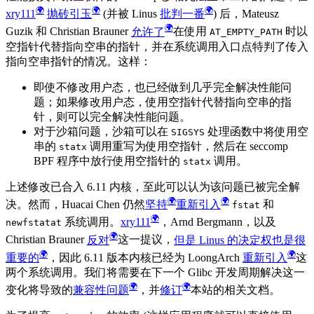
xry111
抛砖引玉
(并被 Linus
批判一番
) 后，Mateusz
Guzik 和 Christian Brauner
允许了
在使用
时以
AT_EMPTY_PATH
空指针代替指向空串的指针，并在系统调用入口点特判了传入
指向空串指针的情况。这样：
即使不修改用户态，也已经做到几乎完全解决性能问
题；如果修改用户态，使用空指针代替指向空串的指
针，则可以完全解决性能问题。
对于沙箱问题，沙箱可以在
处理函数中将使用空
SIGSYS
串的
调用重写为使用空指针，然后在 seccomp
statx
BPF 程序中放行使用空指针的
调用。
statx
上述修改已合入 6.11 内核，至此可以认为该问题已被完全解
决。然而，Huacai Chen 仍然
坚持
重新引入
和
fstat
系统调用。
xry111
，Arnd Bergmann，以及
newfstatat
Christian Brauner
反对
这一提议，
但是 Linus 的决定权也是很
重要的
，因此 6.11 版本内核已经为 LoongArch
重新引入
这
两个系统调用。我们将需要在下一个 Glibc 开发周期解决这一
变化将导致的
兼容性问题
，并
修订
本站的相关文档。