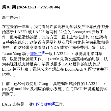
第 81 期 (2024-12-31 ~ 2025-01-06)
新年快乐！
在过去的一年里，我们看到许多高校同学以及产业界伙伴都开
始基于 LA32R 或 LA32S 这两种 32 位的 LoongArch 开展工
作，但略显遗憾的是，龙芯方面一直未主动推进其 32 位架构
支持的主线化；这使得有需要的朋友只能向龙芯单独获取相关
资料，而这经常意味着签订 NDA 或支付额外费用。鉴于此，
Jiaxun Yang 动手
搓出了
一版 LA32 Linux 系统调用接口草
稿，以便开展验证工作。（xen0n 先前发起英雄帖的时候，认
为实现裸机支持足矣，毕竟以很多 LA32 硬件的能力跑起
Linux 并不舒服；看起来这个观点在 LoongArch 社区常客并不
吃香。）
目前，已经可以使用 Clang 工具链编出试验性的 LA32 Linux
内核与 musl libc 及相应的最小系统，在 QEMU 环境跑起测试
用例了。
LA32 支持是一项
社区英雄帖
工作。