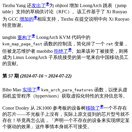
Tiezhu Yang 还
发出了
为 objtool 增加 LoongArch 跳表（jump
table）支持的草稿供讨论（RFC）。该工作基于了 Xi Ruoyao
为 GCC
增加的
相应支持，Tiezhu 在提交说明中向 Xi Ruoyao
特意致谢。
tangbin
重构了
LoongArch KVM 代码中的
函数的控制流，简化掉了一个
变量，
kvm_map_page_fast
ret
但被龙芯维护者 maobibo
拒绝了
。如果该补丁被接受，则将
成为 Linux LoongArch 子系统接受的第一笔来自中国移动员工
的贡献。
第 57 期 (2024-07-16 ~ 2024-07-22)
Bibo Mao
实现了
函数，以便从虚
kvm_arch_para_features
拟机监管程序（hypervisors）获取虚拟化特性的支持信息等。
Conor Dooley 从 2K1000 参考板的设备树
移除了
一个不存在
的芯片——不光板子上没有，实际上原文提到的芯片型号就不
存在！毕竟再怎么说，「声明一个不存在的设备来实现绑定某
个驱动的效果」这件事情本身就不可接受。