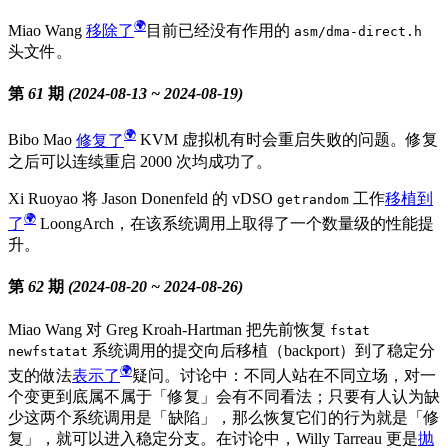
Miao Wang
移除了
目前已经没有作用的
asm/dma-direct.h
头文件。
第 61 期 (2024-08-13 ~ 2024-08-19)
Bibo Mao
修复了
KVM 虚拟机有时会重启失败的问题。修复
之后可以连续重启 2000 次均成功了。
Xi Ruoyao 将 Jason Donenfeld 的 vDSO
工作
移植到
getrandom
了
LoongArch，在该系统调用上取得了一个数量级的性能提
升。
第 62 期 (2024-08-20 ~ 2024-08-26)
Miao Wang 对 Greg Kroah-Hartman 把先前恢复
fstat
系统调用的提交向后移植（backport）到了稳定分
newfstatat
支的做法
表示了
疑问。讨论中：不同人站在不同立场，对一
个变更到底属不属于「修复」会有不同看法；只要有人认为缺
少这两个系统调用是「缺陷」，那么恢复它们的行为就是「修
复」，就可以进入稳定分支。在讨论中，Willy Tarreau 更是
抛