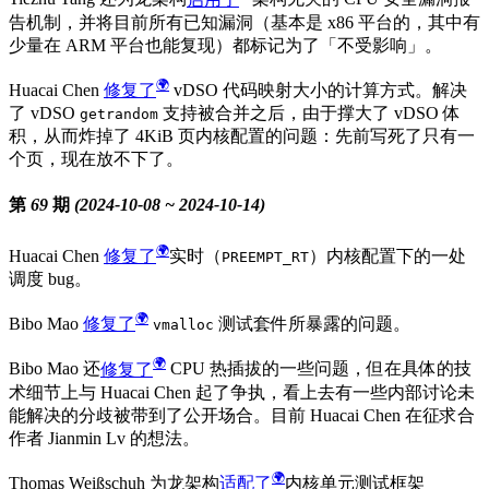
告机制，并将目前所有已知漏洞（基本是 x86 平台的，其中有
少量在 ARM 平台也能复现）都标记为了「不受影响」。
Huacai Chen
修复了
vDSO 代码映射大小的计算方式。解决
了 vDSO
支持被合并之后，由于撑大了 vDSO 体
getrandom
积，从而炸掉了 4KiB 页内核配置的问题：先前写死了只有一
个页，现在放不下了。
第 69 期 (2024-10-08 ~ 2024-10-14)
Huacai Chen
修复了
实时（
）内核配置下的一处
PREEMPT_RT
调度 bug。
Bibo Mao
修复了
测试套件所暴露的问题。
vmalloc
Bibo Mao 还
修复了
CPU 热插拔的一些问题，但在具体的技
术细节上与 Huacai Chen 起了争执，看上去有一些内部讨论未
能解决的分歧被带到了公开场合。目前 Huacai Chen 在征求合
作者 Jianmin Lv 的想法。
Thomas Weißschuh 为龙架构
适配了
内核单元测试框架