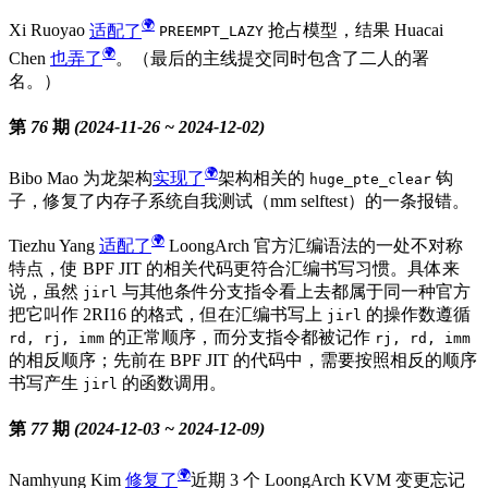
Xi Ruoyao
适配了
抢占模型，结果 Huacai
PREEMPT_LAZY
Chen
也弄了
。（最后的主线提交同时包含了二人的署
名。）
第 76 期 (2024-11-26 ~ 2024-12-02)
Bibo Mao 为龙架构
实现了
架构相关的
钩
huge_pte_clear
子，修复了内存子系统自我测试（mm selftest）的一条报错。
Tiezhu Yang
适配了
LoongArch 官方汇编语法的一处不对称
特点，使 BPF JIT 的相关代码更符合汇编书写习惯。具体来
说，虽然
与其他条件分支指令看上去都属于同一种官方
jirl
把它叫作 2RI16 的格式，但在汇编书写上
的操作数遵循
jirl
的正常顺序，而分支指令都被记作
rd, rj, imm
rj, rd, imm
的相反顺序；先前在 BPF JIT 的代码中，需要按照相反的顺序
书写产生
的函数调用。
jirl
第 77 期 (2024-12-03 ~ 2024-12-09)
Namhyung Kim
修复了
近期 3 个 LoongArch KVM 变更忘记