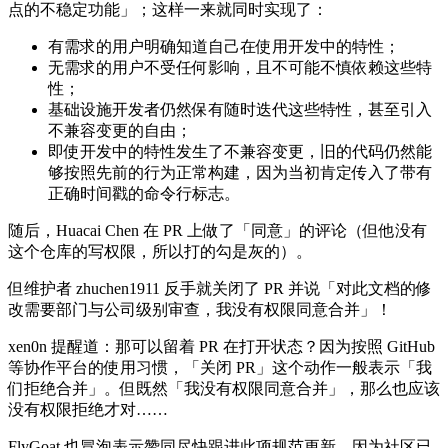
点的不稳定功能」；这样一来就同时实现了：
有需求的用户明确知道自己在使用开发中的特性；
无需求的用户不受任何影响，且不可能不慎依赖这些特
性；
基础设施开发者仍然保有随时迭代这些特性，甚至引入
不兼容变更的自由；
即使开发中的特性发生了不兼容变更，旧的代码仍然能
够按照先前的行为正常构建，因为当初肯定传入了带有
正确时间戳的命令行标志。
随后，Huacai Chen 在 PR 上做了「同意」的评论（但他没有
这个仓库的写权限，所以打的勾是灰的）。
但维护者 zhuchen1911 反手就关闭了 PR 并说「对此文档的修
改需要部门与公司级别审查，我没有权限同意合并」！
xen0n 提醒道：那可以留着 PR 在打开状态？因为按照 GitHub
等协作平台的使用习惯，「关闭 PR」这个动作一般表示「我
们拒绝合并」。但既然「我没有权限同意合并」，那么也应该
没有权限拒绝才对……
FlyGoat 也冒泡表示赞同尽快跟进此项规范更新，因为社区已