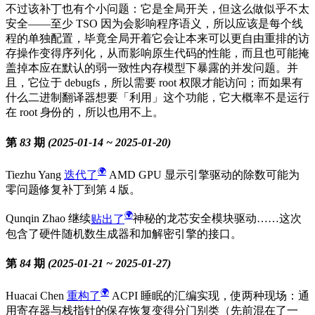
不过该补丁也有个小问题：它是全局开关，但这么做似乎不太
安全——至少 TSO 因为会影响程序语义，所以应该是每个线
程的单独配置，毕竟全局开着它会让本来可以更自由重排的访
存操作变得序列化，从而影响原生代码的性能，而且也可能掩
盖掉本应在默认的弱一致性内存模型下暴露的并发问题。并
且，它位于 debugfs，所以需要 root 权限才能访问；而如果有
什么二进制翻译器想要「利用」这个功能，它大概率不是运行
在 root 身份的，所以也用不上。
第 83 期 (2025-01-14 ~ 2025-01-20)
Tiezhu Yang
迭代了
AMD GPU 显示引擎驱动的除数可能为
零问题修复补丁到第 4 版。
Qunqin Zhao 继续
贴出了
神秘的龙芯安全模块驱动……这次
包含了硬件随机数生成器和加解密引擎的接口。
第 84 期 (2025-01-21 ~ 2025-01-27)
Huacai Chen
重构了
ACPI 睡眠的汇编实现，使两种现场：通
用寄存器与栈指针的保存恢复变得分门别类（先前混在了一