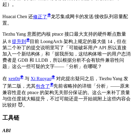
起）。
Huacai Chen 还
修正了
龙芯集成网卡的发送/接收队列容量配
置。
Tiezhu Yang 意图把内核 ptrace 接口最大支持的硬件断点数量
从 8
提升到
目前 LoongArch 架构上规定的最大值 14，但在
第二个补丁的提交说明里写了「可能破坏用户 API 所以直接
加入一个新结构体」和「据我所知，这结构体唯一的用户态消
费者是 GDB 和 LLDB，所以根据分析不会有软件兼容性问
题」这么一些可疑的文字——「分析」在哪呢？
在
xen0n
与
Xi Ruoyao
对此提出疑问之后，Tiezhu Yang 发
了第二版，尤其
包含了
先前省略掉的详细「分析」——原来
兼容性是在 ptrace 的架构无关部分保证的。这么一来补丁质量
与信任度就大幅提升，不过可能还是一开始就附上这些内容会
比较好
😈
。
工具链
ABI