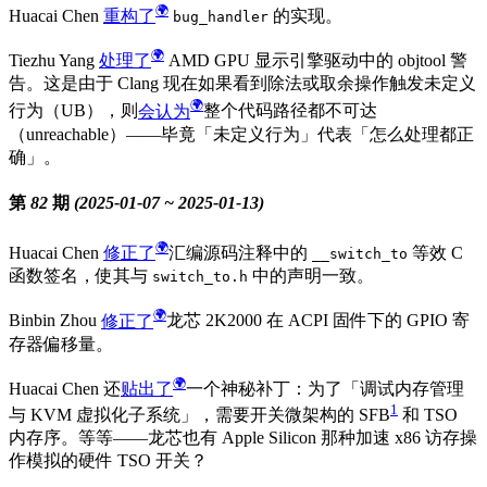
Huacai Chen
重构了
的实现。
bug_handler
Tiezhu Yang
处理了
AMD GPU 显示引擎驱动中的 objtool 警
告。这是由于 Clang 现在如果看到除法或取余操作触发未定义
行为（UB），则
会认为
整个代码路径都不可达
（unreachable）——毕竟「未定义行为」代表「怎么处理都正
确」。
第 82 期 (2025-01-07 ~ 2025-01-13)
Huacai Chen
修正了
汇编源码注释中的
等效 C
__switch_to
函数签名，使其与
中的声明一致。
switch_to.h
Binbin Zhou
修正了
龙芯 2K2000 在 ACPI 固件下的 GPIO 寄
存器偏移量。
Huacai Chen 还
贴出了
一个神秘补丁：为了「调试内存管理
1
与 KVM 虚拟化子系统」，需要开关微架构的 SFB
和 TSO
内存序。等等——龙芯也有 Apple Silicon 那种加速 x86 访存操
作模拟的硬件 TSO 开关？