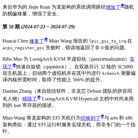
来自华为的 Jinjie Ruan 为龙架构的系统调用路径
增加了
随机
的栈偏移量，增强了安全。
第 58 期 (2024-07-23 ~ 2024-07-29)
Huacai Chen
修复了
Miao Wang 报告的
在
lpic_gsi_to_irq
失败时，错误地返回了非 0 值的问题。
acpi_register_gsi
Bibo Mao 为 LoongArch KVM 半虚拟化（paravirtualization）
实
现了
快速自旋锁（qspinlock）。在双路共计 32 核的 3C5000
宿主机器上，启动两个虚拟机并在其中均进行
测量编
kcbench
译内核所需时间，取得了性能上 566% 的提升。
Dandan Zhang（来自统信软件，非龙芯 Debian 团队的拼音同
名人物）
移除了
LoongArch KVM Hypercall 文档中对尚未用
到的
寄存器的描述。
$a6
Miao Wang 将龙架构的 EFI 关机行为
切换到了
与 arm 和 x86
架构类似：通过 EFI 运行时服务实现关机，而非专门的一个指
针。