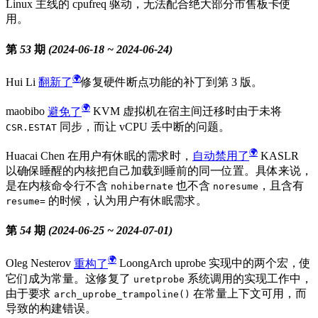
Linux 主线的 cpufreq 驱动，无法配合绝大部分市售板卡使
用。
第 53 期 (2024-06-18 ~ 2024-06-24)
Hui Li
翻新了
修复硬件断点功能的补丁到第 3 版。
maobibo
避免了
KVM 虚拟机在宿主间迁移时由于未将
同步，而让 vCPU 丢中断的问题。
CSR.ESTAT
Huacai Chen 在用户有休眠的需求时，
自动禁用了
KASLR
以确保睡醒的内核把自己加载到睡前的同一位置。具体来说，
是在内核命令行不含
也不含
，且含有
nohibernate
noresume
的时候，认为用户有休眠需求。
resume=
第 54 期 (2024-06-25 ~ 2024-07-01)
Oleg Nesterov
重构了
LoongArch uprobe 实现中的两个宏，使
它们成为常量。这修复了
系统调用的实现工作中，
uretprobe
由于要求
在常量上下文可用，而
arch_uprobe_trampoline()
导致的构建错误。