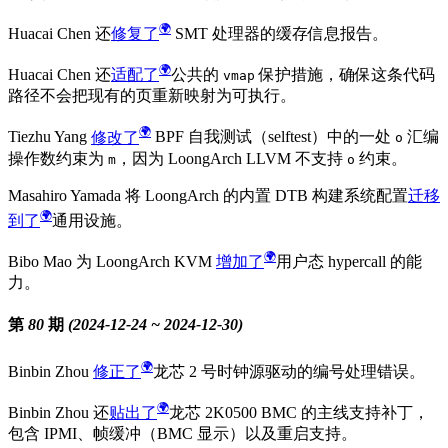
Huacai Chen 还
修复了
SMT 处理器的缓存信息报告。
Huacai Chen 还
适配了
公共的
保护措施，确保这条代码
vmap
路径不会把现有的页重新映射为可执行。
Tiezhu Yang
修改了
BPF 自我测试（selftest）中的一处
汇编
o
操作数约束为
，因为 LoongArch LLVM 不支持
约束。
m
o
Masahiro Yamada 将 LoongArch 的内置 DTB 构建系统配置
迁移
到了
通用设施。
Bibo Mao 为 LoongArch KVM
增加了
用户态 hypercall 的能
力。
第 80 期 (2024-12-24 ~ 2024-12-30)
Binbin Zhou
修正了
龙芯 2 号时钟源驱动的编号处理错误。
Binbin Zhou 还
贴出了
龙芯 2K0500 BMC 的主线支持补丁，
包含 IPMI、帧缓冲（BMC 显示）以及重启支持。