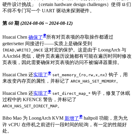
硬件设计挑战」（certain hardware design challenges）使得
tā
们
不得不专门写一个 UART 驱动来探测硬件。
第 60 期 (2024-08-06 ~ 2024-08-12)
Huacai Chen
确保了
所有对页表项的存取操作都通过
getter/setter 间接进行——实质上是确保受到
这对宏的保护。这是由于 LoongArch 与
{READ,WRITE}_ONCE
AArch64 类似，硬件页表遍历设施都有可能在遍历时同时修改
页表项，因此需要确保对页表项的访问不被编译器重排。
Huacai Chen 还
实现了
钩子，用
set_memory_{ro,rw,x,nx}
来改变内存页的属性，并标记了
。
ARCH_HAS_SET_MEMORY
Huacai Chen 还
实现了
钩子，修复了休眠
set_direct_map_*
过程中的 KFENCE 警告，并标记了
。
ARCH_HAS_SET_DIRECT_MAP
Bibo Mao 为 LoongArch KVM
新增了
haltpoll 功能，意为允
许 vCPU 在停机之前进行一段时间的轮询，有一定的性能好
处。