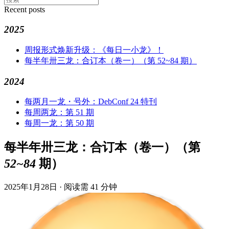
Recent posts
2025
周报形式焕新升级：《每日一小龙》！
每半年卅三龙：合订本（卷一）（第 52~84 期）
2024
每两月一龙・号外：DebConf 24 特刊
每周两龙：第 51 期
每周一龙：第 50 期
每半年卅三龙：合订本（卷一）（第
52~84 期）
2025年1月28日
·
阅读需 41 分钟