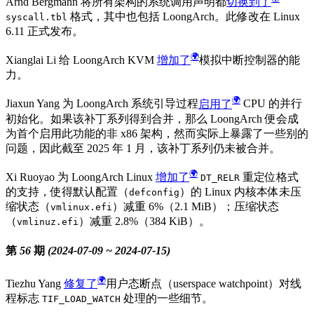
Arnd Bergmann 将所有架构的系统调用声明都
切换到了
格式，其中也包括 LoongArch。此修改在 Linux
syscall.tbl
6.11 正式发布。
Xianglai Li 给 LoongArch KVM
增加了
模拟中断控制器的能
力。
Jiaxun Yang 为 LoongArch 系统引导过程
启用了
CPU 的并行
初始化。如果该补丁系列得到合并，那么 LoongArch 便会成
为首个启用此功能的非 x86 架构，然而实际上暴露了一些别的
问题，因此截至 2025 年 1 月，该补丁系列仍未被合并。
Xi Ruoyao 为 LoongArch Linux
增加了
重定位格式
DT_RELR
的支持，使得默认配置（
）的 Linux 内核本体未压
defconfig
缩状态（
）减重 6%（2.1 MiB）；压缩状态
vmlinux.efi
（
）减重 2.8%（384 KiB）。
vmlinuz.efi
第 56 期 (2024-07-09 ~ 2024-07-15)
Tiezhu Yang
修复了
用户态断点（userspace watchpoint）对线
程标志
处理的一些细节。
TIF_LOAD_WATCH