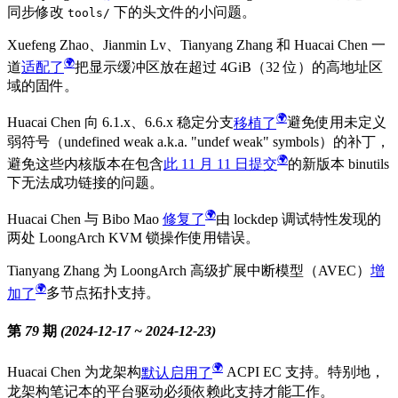
同步修改
下的头文件的小问题。
tools/
Xuefeng Zhao、Jianmin Lv、Tianyang Zhang 和 Huacai Chen 一
道
适配了
把显示缓冲区放在超过 4GiB（32 位）的高地址区
域的固件。
Huacai Chen 向 6.1.x、6.6.x 稳定分支
移植了
避免使用未定义
弱符号（undefined weak a.k.a. "undef weak" symbols）的补丁，
避免这些内核版本在包含
此 11 月 11 日提交
的新版本 binutils
下无法成功链接的问题。
Huacai Chen 与 Bibo Mao
修复了
由 lockdep 调试特性发现的
两处 LoongArch KVM 锁操作使用错误。
Tianyang Zhang 为 LoongArch 高级扩展中断模型（AVEC）
增
加了
多节点拓扑支持。
第 79 期 (2024-12-17 ~ 2024-12-23)
Huacai Chen 为龙架构
默认启用了
ACPI EC 支持。特别地，
龙架构笔记本的平台驱动必须依赖此支持才能工作。