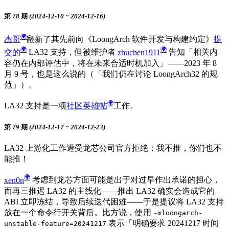
第 78 期 (2024-12-10 ~ 2024-12-16)
杰哥
翻新了其先前向《LoongArch 软件开发与构建约定》
提
交的
LA32 支持，但被维护者
zhuchen1911
告知「相关内
容仍在内部评估中，将在未来合适时机加入」——2023 年 8
月 9 号，也是这么说的（「我们仍在讨论 LoongArch32 的规
范」）。
LA32 支持是一项
社区英雄帖
工作。
第 79 期 (2024-12-17 ~ 2024-12-23)
LA32 上游化工作遭受龙芯公司官方拒绝：我不推，你们也不
能推！
xen0n
考虑到龙芯方面可能是出于对过早作出承诺的担心，
而再三推迟 LA32 的主线化——推出 LA32 确实会造成它的
ABI 立即冻结，导致后续迭代困难——于是提议将 LA32 支持
放在一个命令行开关背后。比方说，使用
-mloongarch-
表示「明确要求 20241217 时间
unstable-feature=20241217