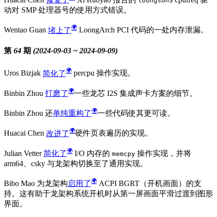
loongson3
动对 SMP 处理器号的使用方式错误。
Wentao Guan
堵上了
LoongArch PCI 代码的一处内存泄漏。
第 64 期 (2024-09-03 ~ 2024-09-09)
Uros Bizjak
简化了
percpu 操作实现。
Binbin Zhou
打磨了
一些龙芯 I2S 集成声卡方案的细节。
Binbin Zhou 还
单纯重构了
一些代码使其更可读。
Huacai Chen
改进了
硬件页表遍历的实现。
Julian Vetter
简化了
I/O 内存的
操作实现，并将
memcpy
arm64、csky 与龙架构切换至了通用实现。
Bibo Mao 为龙架构
启用了
ACPI BGRT（开机画面）的支
持。这有助于龙架构系统开机时从第一屏画面平滑过渡到图形
界面。