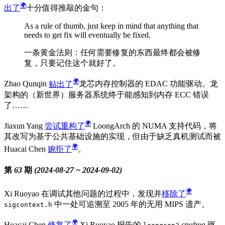
出了
十分值得推敲的金句：
As a rule of thumb, just keep in mind that anything that
needs to get fix will eventually be fixed.
一条黄金法则：任何需要修复的东西最终都会被修
复，只要记住这个就好了。
Zhao Qunqin
贴出了
龙芯内存控制器的 EDAC 功能驱动。龙
架构的（新世界）服务器系统终于能感知到内存 ECC 错误
了……
Jiaxun Yang
尝试重构了
LoongArch 的 NUMA 支持代码，将
其改写为基于公共基础设施的实现，但由于缺乏真机测试而被
Huacai Chen
婉拒了
。
第 63 期 (2024-08-27 ~ 2024-09-02)
Xi Ruoyao 在调试其他问题的过程中，发现并
移除了
中一处可追溯至 2005 年的无用 MIPS 遗产。
sigcontext.h
Huacai Chen
修复了
Xi Ruoyao 报告的
cpufreq 驱