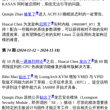
KASAN 同时被启用时，系统无法引导的问题。
Qunqin Zhao
修复了
进入 ACPI S3 睡眠状态时的一处警告。
Huacai Chen 为龙架构
启用了
实时内核（
）支
PREEMPT_RT
持！配合一些额外的系统参数调整，可以获得相对不错的实时
调度效果。这有望降低已有的实时 Linux 工业应用向龙架构迁
移的难度。
第 74 期 (2024-11-12 ~ 2024-11-18)
在 10 月底
一通激烈辩论
之后，Huacai Chen
发出了
第 69 期
周报提到的 CPU 热插拔功能修复的最终版解决方案。
Bibo Mao
贴出了
给 LoongArch KVM 增加 VMID 与 VPID
取值不同能力的补丁草稿，公开征求意见（RFC）。提交说明
中讲到这个硬件能力从 3A6000 开始才具备。
Qunqin Zhao 居然公开
贴出了
龙芯安全模块（Loongson
Security Module，即所谓的「SE」）驱动！ 尽管此模块需要搭
配特定的主板设计与固件才能正常工作，但在相关公开资料全