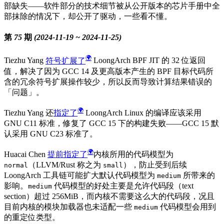
部缺失——软件部分的技术细节被从公开版本的芯片手册中全
部抹除的情况下，却公开了驱动，一些看不懂。
第 75 期 (2024-11-19 ~ 2024-11-25)
Tiezhu Yang
符号扩展了
LoongArch BPF JIT 的 32 位返回
值，解决了因为 GCC 14 及更高版本产生的 BPF 目标代码所
含的冗余符号扩展操作较少，所以反而导致计算结果错误的
「问题」。
Tiezhu Yang 还
指定了
LoongArch Linux 的编译应该采用
GNU C11 标准，修复了 GCC 15 下的构建失败——GCC 15 默
认采用 GNU C23 标准了。
Huacai Chen
提前指定了
内核所用的代码模型为
（LLVM/Rust 称之为
），防止受到后续
normal
small
LoongArch 工具链可能扩大默认代码模型为
所带来的
medium
影响。
代码模型的好处主要是允许代码段（text
medium
section）超过 256MiB，而内核不需要这么大的代码段，况且
目前内核的模块加载器也未适配一些
代码模型会用到
medium
的重定位类型。