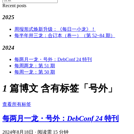
Recent posts
2025
周报形式焕新升级：《每日一小龙》！
每半年卅三龙：合订本（卷一）（第 52~84 期）
2024
每两月一龙・号外：DebConf 24 特刊
每周两龙：第 51 期
每周一龙：第 50 期
1 篇博文 含有标签「号外」
查看所有标签
每两月一龙・号外：DebConf 24 特刊
2024年8月18日
·
阅读需 15 分钟