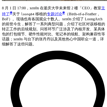
8 月 1 日 17:00，xen0n 在釜庆大学未来馆 2 楼「CEO」教室
主
持了
关于
移植的
专题讨论
（Birds-of-a-Feather，
loong64
BoF）。现场也有各国观众十数人。xen0n 介绍了 LoongArch
的前世今生，解答了一系列典型问题，介绍了社区对该移植的
转正工作的后续规划。问答环节广泛涉及了内核开发、某具体
包的打包细节、硬件性能对比、笔记本的续航、架构兼容性等
话题；xen0n 与台下的张丹丹以及其他热心中国听众一道，详
细解答了这些问题。