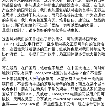
为人类带来的独特价值；这其中又有一部分同志，愿意付出时
间甚至金钱，参与进这个崭新生态的建设当中。甚至，在信息
产业之外的国际社会，我们也能重复确认朴素的良善与国际主
义思潮，这些种子从未失去，而只是在等待土壤。作为这进程
的亲历者，我们肩负着互通有无、培养信任、建设统一战线的
责任：现阶段能做的不过是「团结一切可以团结的力量」。一
旦我们做到了，很多美好的事情都将自动生长。
这当然对我们的工作提出了新的需求：可能需要将国际化
（i18n）提上议事日程了，至少是向英文互联网单向的信息输
出。这固然意味着更多的工作量，但或许也是对我们持续迭代
协作流程、进一步提升工作效率，乃至招徕更多贡献力量的鞭
策。
写在最后，在归国后，笔者也不禁想：在中国大地上，何时何
地我们可以有属于 LoongArch 社区的技术盛会？也许不需要
3
一上来就集齐七大洲
的贡献者，不需要有 3 天乃至一周的满
满日程，不需要有丰盛的茶歇与奢华的晚宴；而是在某个城市
或者乡村，朋友们在晚风中平常的聚会，只是话题从家长里短
变成了打包和 ABI。又或者，LoongArch 电脑的同城用户们可
以找一天网友见面，分享彼此 Powered by LoongArch 的生活
点滴——LoongArch 甫一降生便遇上了疫情，现在该带它体验