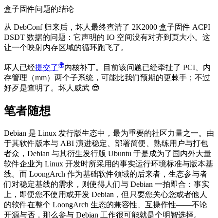
盒子固件问题的结论
从 DebConf 归来后，坏人最终查清了 2K2000 盒子固件 ACPI
DSDT 数据的问题：它声明的 IO 空间没有对齐到页大小。这
让一个映射内存区域的循环跑飞了。
坏人已经
提交了
内核补丁。目前该问题已经牵扯了 PCI、内
存管理（mm）两个子系统，可能比我们预期的更棘手；不过
好歹是查明了。坏人威武
😎
笔者随想
Debian 是 Linux 发行版生态中，最为重要的社区力量之一。由
于其软件版本与 ABI 演进稳定、部署简便、熟练用户与打包
者众，Debian 与其衍生发行版 Ubuntu 于是成为了国内外大量
软件企业为 Linux 开发时所采用的事实运行环境标准与版本基
线。而 LoongArch 作为基础软件领域的后来者，生态参与者
们对稳定基线的需求，则使得人们与 Debian 一拍即合：事实
上，即便您不使用或开发 Debian，但只要您关心您或者他人
的软件在整个 LoongArch 生态的兼容性、互操作性——不论
开源与否，那么参与 Debian 工作很可能就是个明智选择。