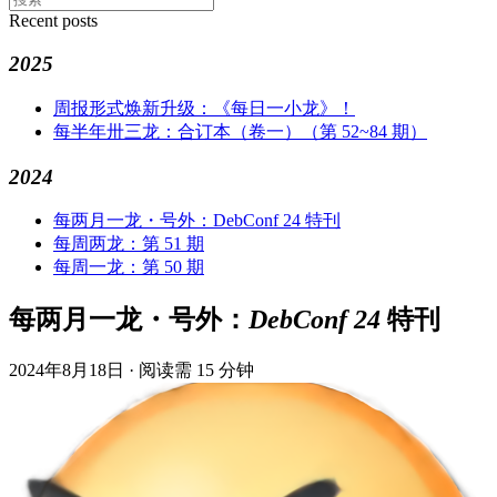
Recent posts
2025
周报形式焕新升级：《每日一小龙》！
每半年卅三龙：合订本（卷一）（第 52~84 期）
2024
每两月一龙・号外：DebConf 24 特刊
每周两龙：第 51 期
每周一龙：第 50 期
每两月一龙・号外：DebConf 24 特刊
2024年8月18日
·
阅读需 15 分钟