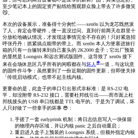
至少笔记本上的固定资产贴纸给围观群众脸上带去了许多微笑
😼
。
本次的设备展示，准备得十分匆忙——xen0n 以为龙芯既然派
了人，肯定会带硬件，便一直没过问。直到行前两天在群里十
分放松地确认情况，才发现这事情完全不存在的！只好紧急招
呼张丹丹：抓紧搞点能带的带上。而 xen0n 本人方便塞进旅行
箱的只有一台辗转来到自己案头的 2K2000 盒子；它出厂预装
的显然是 Loongnix 和远古测试版固件。这导致了 xen0n 接下
来在会场休息区几乎所有的闲暇都在与
坏人
一道，与这玩意
的固件作斗争：虽然要到了一份近期的固件更新，但即便关掉
「传统启动模式」也带不起主线内核。
更要命的是，此盒子的串口引出形式非标准：是 RS-232 电
平，却没附带 RS-232 接口，需要杜邦线引出——而市面上杜
邦线接头的 USB 串口线都是 TTL 电平的。于是为了调试，坏
人只好做了一些拿手的坏事
😎
：
手搓了一套 earlyprintk 机制：将日志信息写入一块保留
的物理内存区域，并让内核 panic 之后自动重启；
重启进入盒子上预装的 Loongnix 系统，但额外指定内核