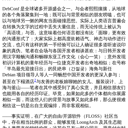
DebConf 是全球诸多开源盛会之一。与会者熙熙攘攘，从地球
的各个角落聚集到一地；既可以与背景相似的朋友唠嗑，也可
以与地球另一侧的网友当面碰撞思想。实际上人类语言普遍会
在转换为文字的过程中丢失大量信息，而无论传统上被认为
「高语境」与否。这意味着任何语言都没有比「面聊」更有效
的沟通形式了：大家实际上都高度依赖语气、神态与动作进行
交流，也只有这样的第一手经验可以让人确证很多道听途说印
象的真伪。笔者在会场与各国开发者相谈甚欢：与日韩开发者
用汉字顺畅沟通和畅聊东亚工作文化（会心一笑）；意外发现
初识计算机的童年经历与一位捷克开发者出奇地相似；在号称
「半岛最先迎接日出」的艮絶串（간절곶）海角与新任
Debian 项目领导人等人一同畅想中国开发者的更深入参与；
2
甚至在下榻酒店
与友善的老板娘聊她的女儿、服装设计、上
海与釜山——笔者在其中感受到了真心实意，并且相信朋友们
也能用各自的经历印证。毕竟，如果如此多的个体都向你展露
相似一面，而这些人们的背景与故事又如此多样，那么便很难
相信这一切是出自主观编排，而非客观相似。
——事实证明，在广大的自由/开源软件（FLOSS）社区当
中，存在相当比例的群众，能够发现 LoongArch 及其生态能