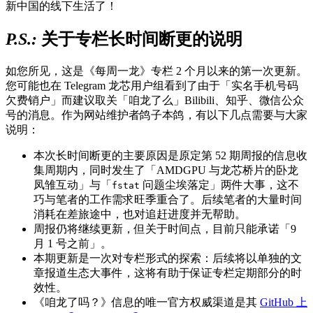
新中国的线下生活了！
P.S.: 关于专栏长时间断更的说明
如您所见，这是《每周一龙》专栏 2 个月以来的第一次更新。
您可能也在 Telegram 龙芯用户组看到了由于「实名手机号码
欠费销户」而建议取关「咱龙了么」Bilibili、知乎、微信公众
号的消息。作为网站维护者鸽子本鸽，有以下几点需要与大家
说明：
本次长时间断更的主要原因是原定第 52 期周报的信息收
集周期内，同时发生了「AMDGPU 与龙芯桥片的卧龙
凤雏互动」与「
问题尘埃落定」两件大事，这不
fstat
巧与笔者的工作需求旺季重合了。后续笔者的大量时间
消耗在差旅途中，也对追赶进度并无帮助。
周报仍将继续更新，但关于时间点，目前只能承诺「9
月 1 号之前」。
本期更新是一次对专栏形式的探索：后续将以单独的文
章报道生态大事件，这将有助于保证专栏定期部分的时
效性。
《咱龙了吗？》信息的唯一官方权威渠道是其
GitHub 上