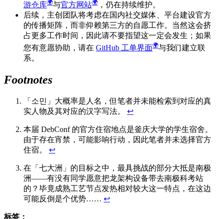
游仓库
与
官方网站
，仍在持续维护。
后续，主创团队将考虑在国内社交媒体、平台建设官方
的传播矩阵，而非仰赖第三方的自愿工作。当然这会挤
占更多工作时间，因此请不要指望这一定会发生；如果
您有意愿协助，请在
GitHub 工单界面
与我们建立联
系。
Footnotes
「소민」大概率是人名，但笔者并未能检索到对应的真
实人物及其对应的汉字写法。
↩
本届 DebConf 的官方住宿地点是釜庆大学的学生宿舍。
由于存在宵禁，可能影响行动，因此笔者并未选择官方
住宿。
↩
在「七大洲」的目标之中，最具挑战的部分大抵是南极
洲——有没有同学愿意把龙架构设备带去南极科考站
的？毕竟成熟工艺节点发热相对较大这一特点，在这边
可能反倒是个优势……
↩
标签：