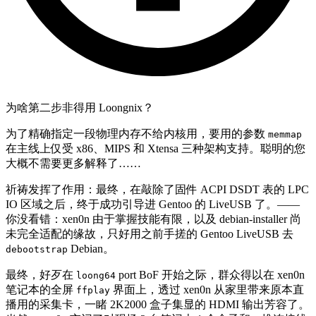
为啥第二步非得用 Loongnix？
为了精确指定一段物理内存不给内核用，要用的参数
memmap
在主线上仅受 x86、MIPS 和 Xtensa 三种架构支持。聪明的您
大概不需要更多解释了……
祈祷发挥了作用：最终，在敲除了固件 ACPI DSDT 表的 LPC
IO 区域之后，终于成功引导进 Gentoo 的 LiveUSB 了。——
你没看错：xen0n 由于掌握技能有限，以及 debian-installer 尚
未完全适配的缘故，只好用之前手搓的 Gentoo LiveUSB 去
Debian。
debootstrap
最终，好歹在
port BoF 开始之际，群众得以在 xen0n
loong64
笔记本的全屏
界面上，透过 xen0n 从家里带来原本直
ffplay
播用的采集卡，一睹 2K2000 盒子集显的 HDMI 输出芳容了。