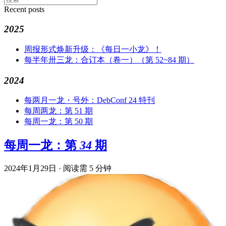
Recent posts
2025
周报形式焕新升级：《每日一小龙》！
每半年卅三龙：合订本（卷一）（第 52~84 期）
2024
每两月一龙・号外：DebConf 24 特刊
每周两龙：第 51 期
每周一龙：第 50 期
每周一龙：第 34 期
2024年1月29日
·
阅读需 5 分钟