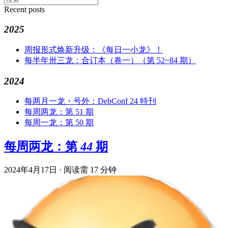
Recent posts
2025
周报形式焕新升级：《每日一小龙》！
每半年卅三龙：合订本（卷一）（第 52~84 期）
2024
每两月一龙・号外：DebConf 24 特刊
每周两龙：第 51 期
每周一龙：第 50 期
每周两龙：第 44 期
2024年4月17日
·
阅读需 17 分钟