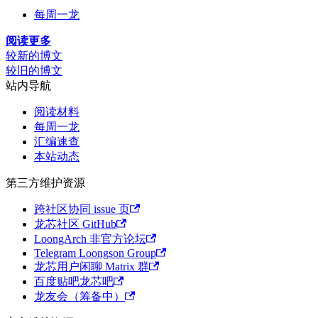
每周一龙
阅读更多
较新的博文
较旧的博文
站内导航
阅读材料
每周一龙
汇编速查
本站动态
第三方维护资源
跨社区协同 issue 页
龙芯社区 GitHub
LoongArch 非官方论坛
Telegram Loongson Group
龙芯用户闲聊 Matrix 群
百度贴吧龙芯吧
龙友会（筹备中）