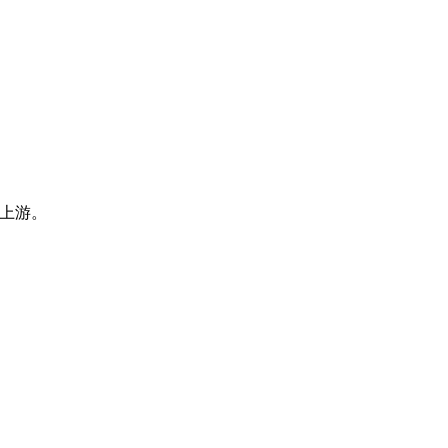
构的上游。