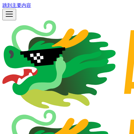
跳到主要内容