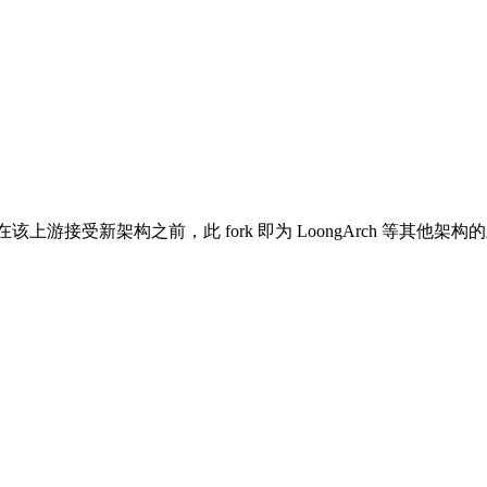
因此在该上游接受新架构之前，此 fork 即为 LoongArch 等其他架