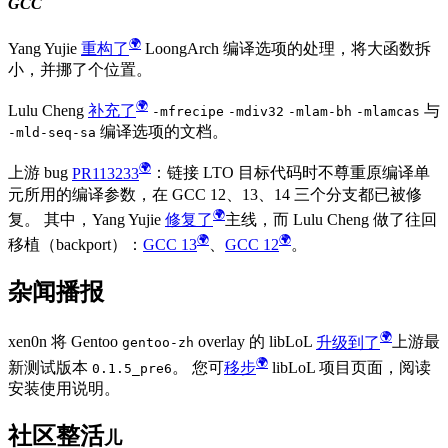
GCC
Yang Yujie
重构了
LoongArch 编译选项的处理，将大函数拆
小，并挪了个位置。
Lulu Cheng
补充了
与
-mfrecipe
-mdiv32
-mlam-bh
-mlamcas
编译选项的文档。
-mld-seq-sa
上游 bug
PR113233
：链接 LTO 目标代码时不尊重原编译单
元所用的编译参数，在 GCC 12、13、14 三个分支都已被修
复。 其中，Yang Yujie
修复了
主线，而 Lulu Cheng 做了往回
移植（backport）：
GCC 13
、
GCC 12
。
杂闻播报
xen0n 将 Gentoo
overlay 的 libLoL
升级到了
上游最
gentoo-zh
新测试版本
。 您可
移步
libLoL 项目页面，阅读
0.1.5_pre6
安装使用说明。
社区整活
儿