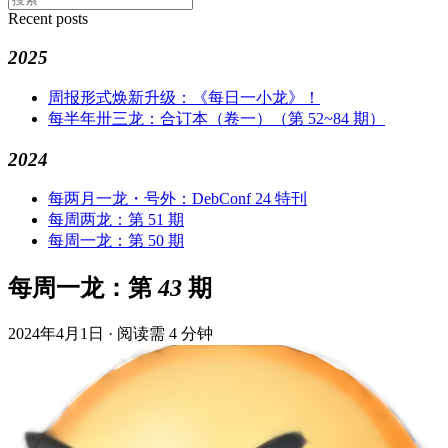
Recent posts
2025
周报形式焕新升级：《每日一小龙》！
每半年卅三龙：合订本（卷一）（第 52~84 期）
2024
每两月一龙・号外：DebConf 24 特刊
每周两龙：第 51 期
每周一龙：第 50 期
每周一龙：第 43 期
2024年4月1日
·
阅读需 4 分钟