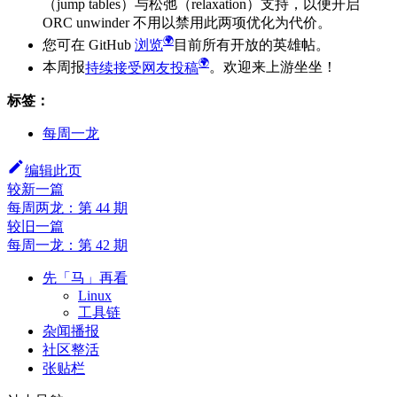
（jump tables）与松弛（relaxation）支持，以便开启
ORC unwinder 不用以禁用此两项优化为代价。
您可在 GitHub
浏览
目前所有开放的英雄帖。
本周报
持续接受网友投稿
。欢迎来上游坐坐！
标签：
每周一龙
编辑此页
较新一篇
每周两龙：第 44 期
较旧一篇
每周一龙：第 42 期
先「马」再看
Linux
工具链
杂闻播报
社区整活
张贴栏