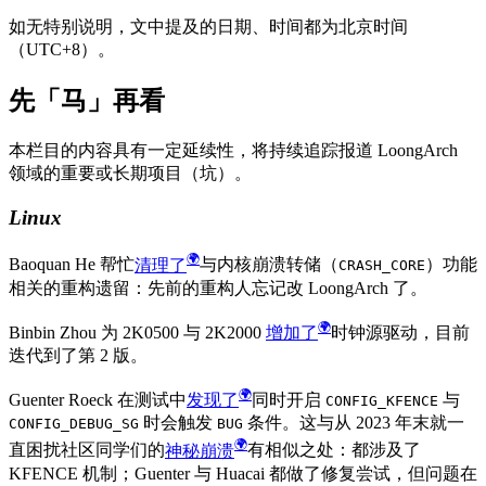
如无特别说明，文中提及的日期、时间都为北京时间
（UTC+8）。
先「马」再看
本栏目的内容具有一定延续性，将持续追踪报道 LoongArch
领域的重要或长期项目（坑）。
Linux
Baoquan He 帮忙
清理了
与内核崩溃转储（
）功能
CRASH_CORE
相关的重构遗留：先前的重构人忘记改 LoongArch 了。
Binbin Zhou 为 2K0500 与 2K2000
增加了
时钟源驱动，目前
迭代到了第 2 版。
Guenter Roeck 在测试中
发现了
同时开启
与
CONFIG_KFENCE
时会触发
条件。这与从 2023 年末就一
CONFIG_DEBUG_SG
BUG
直困扰社区同学们的
神秘崩溃
有相似之处：都涉及了
KFENCE 机制；Guenter 与 Huacai 都做了修复尝试，但问题在