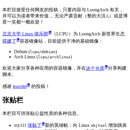
本栏目接受任何网友的投稿，只要内容与 LoongArch 有关，
并可以为读者带来价值， 无论严肃贡献（整的大活
）或是博
儿
君一笑都一概欢迎！
北京大学 Linux 俱乐部
（LCPU）为 LoongArch 新世界生态
搭建了
容器镜像站，目前提供干净的基础镜像：
Debian (
)
lcpu/debian
Arch Linux (
)
lcpu/archlinux
欢迎大家分享各种应用的容器镜像，并在
这个仓库
分享构建
脚本。
感谢
leavelet
的投稿！
张贴栏
本栏目可供张贴公益性质的各种信息。
xry111
张贴了
新的英雄帖：向 Linux
增加跳表
objtool