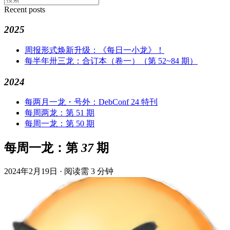
Recent posts
2025
周报形式焕新升级：《每日一小龙》！
每半年卅三龙：合订本（卷一）（第 52~84 期）
2024
每两月一龙・号外：DebConf 24 特刊
每周两龙：第 51 期
每周一龙：第 50 期
每周一龙：第 37 期
2024年2月19日
·
阅读需 3 分钟