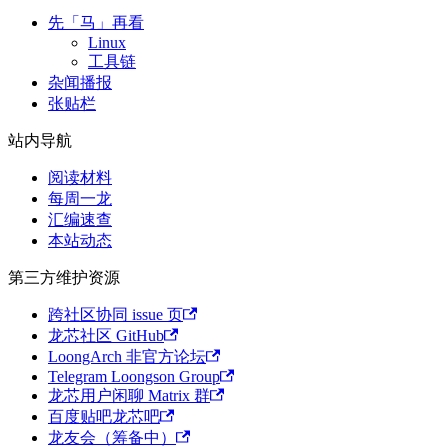
先「马」再看
Linux
工具链
杂闻播报
张贴栏
站内导航
阅读材料
每周一龙
汇编速查
本站动态
第三方维护资源
跨社区协同 issue 页
龙芯社区 GitHub
LoongArch 非官方论坛
Telegram Loongson Group
龙芯用户闲聊 Matrix 群
百度贴吧龙芯吧
龙友会（筹备中）