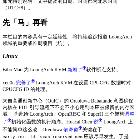
如无特别说明，文中提及的日期、时间都为北京时间
（UTC+8）。
先「马」再看
本栏目的内容具有一定延续性，将持续追踪报道 LoongArch
领域的重要或长期项目（坑）。
Linux
Bibo Mao 为 LoongArch KVM
新增了
软件断点支持。
xen0n
完善了
LoongArch KVM 在设置 CPUCFG 数据时对
CPUCFG ID 的处理。
来自高通创新中心（QuIC）的 Oreoluwa Babatunde 意图确保
内核在 FDT 引导流程下不会不小心用到本应被保留的内存区
域， 为此给 LoongArch、OpenRISC 和 SuperH 三个架构
调整
了
初始化函数的执行顺序。Huacai Chen
说
LoongArch 上
不能简单这么改；Oreoluwa
解释道
关键在于
应该尽早发生。于是
early_init_fdt_scan_reserved_mem