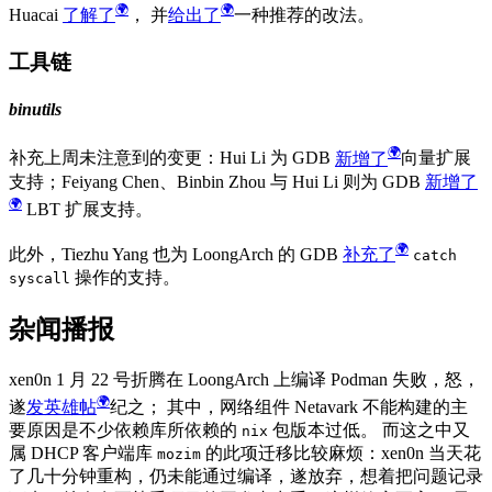
Huacai
了解了
， 并
给出了
一种推荐的改法。
工具链
binutils
补充上周未注意到的变更：Hui Li 为 GDB
新增了
向量扩展
支持；Feiyang Chen、Binbin Zhou 与 Hui Li 则为 GDB
新增了
LBT 扩展支持。
此外，Tiezhu Yang 也为 LoongArch 的 GDB
补充了
catch
操作的支持。
syscall
杂闻播报
xen0n 1 月 22 号折腾在 LoongArch 上编译 Podman 失败，怒，
遂
发英雄帖
纪之； 其中，网络组件 Netavark 不能构建的主
要原因是不少依赖库所依赖的
包版本过低。 而这之中又
nix
属 DHCP 客户端库
的此项迁移比较麻烦：xen0n 当天花
mozim
了几十分钟重构，仍未能通过编译，遂放弃，想着把问题记录