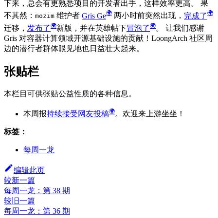
下来，总会有更熟悉项目的开发者出手，这样效率更高。 果
不其然：
维护者
Gris Ge
两小时前突然出现，
完成了
mozim
迁移，
发布了
新版，并在英雄帖下
冒泡了
。 让我们感谢
Gris 对容器计算领域开源基础设施的贡献！LoongArch 社区周
边的潜行者群体眼见地也日益壮大起来。
张贴栏
本栏目可供张贴公益性质的各种信息。
本周报
持续接受网友投稿
。欢迎来上游坐坐！
标签：
每周一龙
编辑此页
较新一篇
每周一龙：第 38 期
较旧一篇
每周一龙：第 36 期