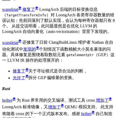
wangleiat
修复了
LoongArch 后端的目标变换信息
（
）对 LoongArch 各类寄存器数量的错
TargetTransformInfo
误认知：先前回落到了默认实现，会认为每种寄存器都只有 8
个。 从提交说明看，此问题显然是在优化 LLVM 的
LoongArch 自动向量化（auto-vectorization）背景下发现的。
wangleiat
还修复了日前 ClangBuiltLinux 维护者 Nathan 在自
动化测试中
发现的
个别情况下函数栈帧大小莫名暴涨的问
题。具体修复是围绕着取数组元素
（GEP）这
getelementptr
一 LLVM IR 操作的处理展开的：
修复了
关于寻址模式是否合法的判断，
允许了
拆分 GEP 偏移量的变换。
Rust
heiher
为 Rust 界常用的交叉编译、测试工具 cross
增加了
LoongArch 标准镜像，又
增加了
QEMU 模拟支持。 此支持
将随着 cross 的下一个正式版本发布。感谢
heiher
自己制造