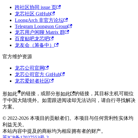
跨社区协同 issue 页
龙芯社区 GitHub
LoongArch 非官方论坛
Telegram Loongson Group
龙芯用户闲聊 Matrix 群
百度贴吧龙芯吧
龙友会（筹备中）
官方维护资源
龙芯公司官网
龙芯公司官方 GitHub
龙芯爱好者社区
形如此
的链接，或部分
形如此
的链接，其目标主机可能位
于中国大陆境外。
如需跟进阅读却无法访问，请自行寻找解决
方案。
© 2022-2026 本项目的贡献者们。本项目与任何营利性实体均
利益无关。
本站内容中提及的商标均为相应拥有者的财产。
苏
ICP备
17027553
号-
2