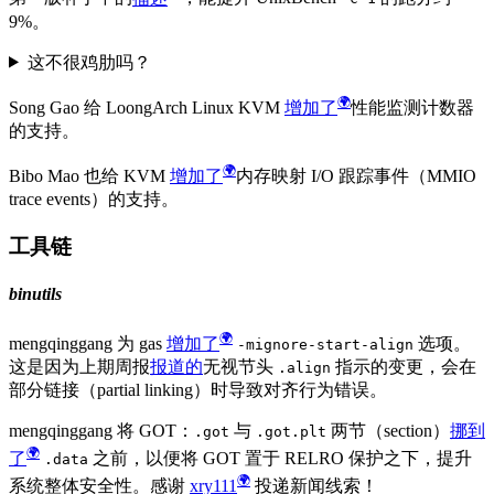
9%。
这不很鸡肋吗？
Song Gao 给 LoongArch Linux KVM
增加了
性能监测计数器
的支持。
Bibo Mao 也给 KVM
增加了
内存映射 I/O 跟踪事件（MMIO
trace events）的支持。
工具链
binutils
mengqinggang 为 gas
增加了
选项。
-mignore-start-align
这是因为上期周报
报道的
无视节头
指示的变更，会在
.align
部分链接（partial linking）时导致对齐行为错误。
mengqinggang 将 GOT：
与
两节（section）
挪到
.got
.got.plt
了
之前，以便将 GOT 置于 RELRO 保护之下，提升
.data
系统整体安全性。感谢
xry111
投递新闻线索！