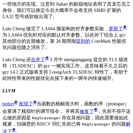
一些地方的实现。注意到 Jiahao 的邮箱地址表明了其龙芯员工
身份，我们可以推定今后大概率不会有支持 SIMD 扩展的
LA32 型号或软核出现了。
Lulu Cheng 做完了 LA664 微架构的对齐参数实验，
更新了
为 LA664 优化时对应的默认对齐参数。以此补丁结合上 gcc
其他部分的近期修改，第 28 期周报
提到的
CoreMark 性能劣
化问题也随之消失了。
Lulu Cheng 还
合并了
3 月中 mengqinggang 提交的 TLS 描述
符（TLSDESC）的 gcc 一侧实现工作。这意味着不久之后的
gcc 14.1 正式版将支持 LoongArch TLSDESC 特性了，有助于
此特性带来的性能优化在接下来的一两年内快速铺开。
LLVM
heiher
发现了
当函数的栈帧很大时，函数的序（prologue）
会塞满了栈指针的调节指令， 并将其
修复了
：先前不得不这
么做的原因是
存在其他问题，因此需要做如此
RegScavenger
规避，但隔壁的 RISCV 同仁先前已将
的问题
解
RegScavenger
决了
。