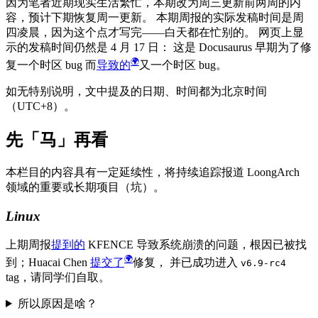
因为笔者近期现实生活繁忙，本期改为周三更新前两周的内
容，预计下期恢复周一更新。 本期周报的实际发稿时间是周
四凌晨，因为这个点才写完——白天都在忙别的。 网页上显
示的发稿时间仍然是 4 月 17 日： 这是 Docusaurus 早期为了修
复一个时区 bug 而
导致的
又一个时区 bug。
如无特别说明，文中提及的日期、时间都为北京时间
（UTC+8）。
先「马」再看
本栏目的内容具有一定延续性，将持续追踪报道 LoongArch
领域的重要或长期项目（坑）。
Linux
上期周报
提到的
KFENCE 导致系统崩溃的问题，根因已被找
到；Huacai Chen
提交了
修复， 并已成功进入
v6.9-rc4
tag，请同学们自取。
所以原因是啥？