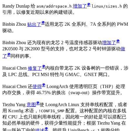
Randy Dunlap 给
增加了
的
asm/addrspace.h
linux/sizes.h
引用，以修复近期以来的构建错误。
Binbin Zhou
贴出了
适用龙芯 2K 全系列、7A 全系列的 PWM
驱动。
Binbin Zhou 还为现有的龙芯 2 号温度传感器驱动
增加了
2K0500 与 2K2000 型号的支持，也对龙芯 2 号时钟源驱动
做
了
同样的事。
Huacai Chen
修复了
内核自带龙芯 2K 设备树的一些错误，涉
及 LPC 总线、PCI MSI 特性与 GMAC、GNET 网口。
Huacai Chen 还
使得
LoongArch 使用透明巨页（THP）处理
内存交换，录得 46.75% 的换出（swap-out）操作带宽提升。
Tiezhu Yang
意图
使 LoongArch Linux 支持单线程配置，或者
用 Kconfig 术语，
配置。这种配置的内核在多线
!CONFIG_SMP
程 CPU 上也只能利用单线程，因此唯一的好处是可以搭配已
知必然单核的硬件，获得少量性能提升；根据 Tiezhu Yang 在
第一版补丁中的
描述
，能提升 UnixBench
的跑分约
-c 1