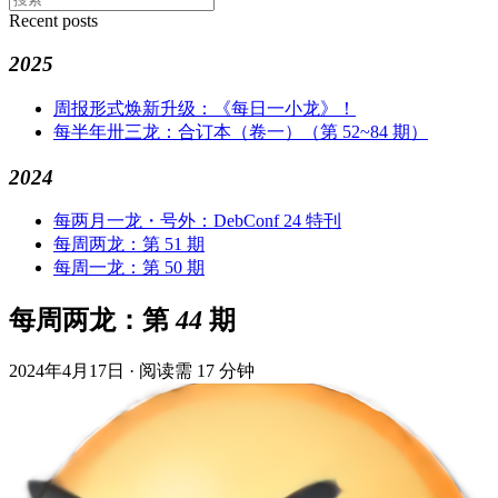
Recent posts
2025
周报形式焕新升级：《每日一小龙》！
每半年卅三龙：合订本（卷一）（第 52~84 期）
2024
每两月一龙・号外：DebConf 24 特刊
每周两龙：第 51 期
每周一龙：第 50 期
每周两龙：第 44 期
2024年4月17日
·
阅读需 17 分钟