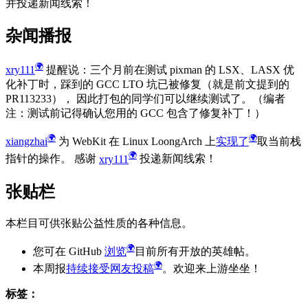
并投递新闻线索！
杂闻播报
xry111
提醒说：三个月前在测试 pixman 的 LSX、LASX 优
化补丁时，踩到的 GCC LTO 坑已被修复（就是前文提到的
PR113233）， 因此打包的同学们可以继续测试了。（编者
注：测试前记得确认您用的 GCC 包含了修复补丁！）
xiangzhai
为 WebKit 在 Linux LoongArch 上
实现了
取当前栈
指针的操作。 感谢
xry111
投递新闻线索！
张贴栏
本栏目可供张贴公益性质的各种信息。
您可在 GitHub
浏览
目前所有开放的英雄帖。
本周报
持续接受网友投稿
。欢迎来上游坐坐！
标签：