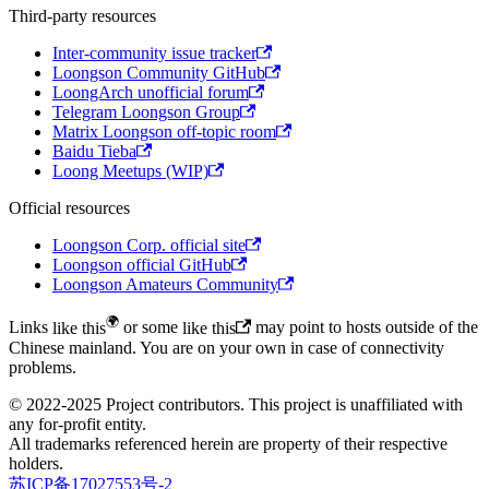
Third-party resources
Inter-community issue tracker
Loongson Community GitHub
LoongArch unofficial forum
Telegram Loongson Group
Matrix Loongson off-topic room
Baidu Tieba
Loong Meetups (WIP)
Official resources
Loongson Corp. official site
Loongson official GitHub
Loongson Amateurs Community
Links
like this
or some
like this
may point to hosts outside of the
Chinese mainland.
You are on your own in case of connectivity
problems.
© 2022-2025 Project contributors. This project is unaffiliated with
any for-profit entity.
All trademarks referenced herein are property of their respective
holders.
苏
ICP备
17027553
号-
2